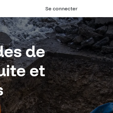
Se connecter
des de
ite et
s