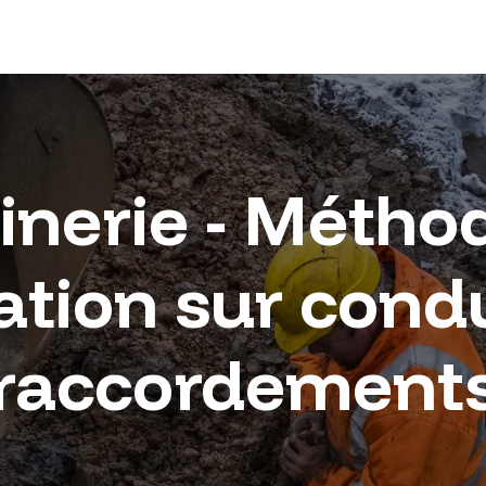
inerie - Métho
ation sur condu
raccordement